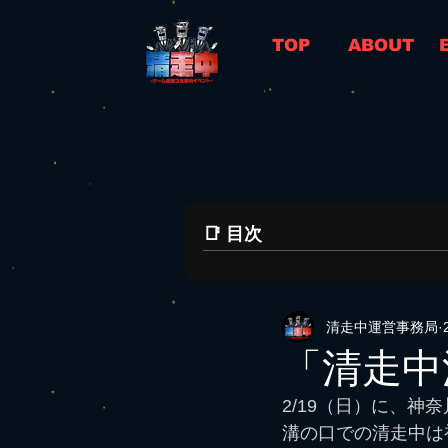
TOP
ABOUT
📑 目次
清走中運営事務局
「清走中
2/19（日）に、
溝の口での清走中は初