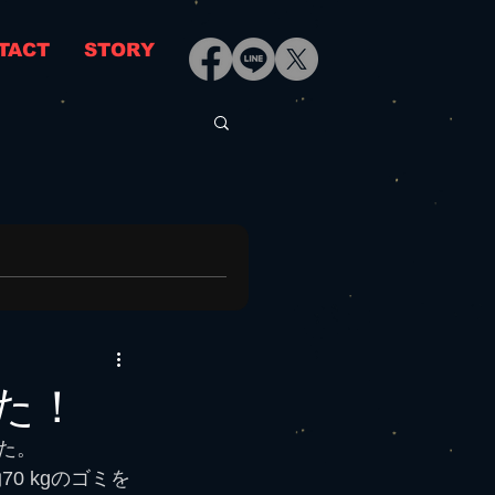
TACT
STORY
た！
た。
0 kgのゴミを