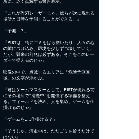
所に、赤く点滅する警告表示。
『これがPISTレーザーじゃ。奴らが次に現れる
場所と日時を予測することができる。』
「予測...？」
『PISTは、街にゴミをばら撒いたり、人々の心
の隙につけ込み、環境を少しずつ壊していく。
だが、襲来の前兆は必ずある。そこをこのレー
ダーで捉えるのじゃ』
映像の中で、点滅するエリアに「危険予測区
域」の文字が浮かぶ。
『君はゲームマスターとして、PISTが現れる前
にその場所で”清走中”を開催する準備を整え
る。フィールドを決め、人を集め、ゲームを仕
掛けるのじゃ』
「ゲームを.....仕掛ける？」
『そうじゃ。清走中は、ただゴミを拾うだけで
はない』