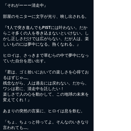
『それがーーー清走中』
部屋のモニターに文字が光り、映し出される。
『1人で突き進んでもPISTには叶わない。だか
らこそ多くの人を巻き込まないといけない。し
かし正しさだけでは広がらない、だが人は、楽
しいものには夢中になる。熱くなれる。』
ヒロイは、さっきまで草むらの中で夢中になっ
ていた自分を思い出す。
『君は、ゴミ拾いにおいての楽しさを心得てお
るはずじゃ...。
残念ながら、人は過去には戻れない。だから、
ワシは君に、清走中を託したい！
楽しさで人の心を動かして、この地球の未来を
変えてくれ！』
あまりの突然の言葉に、ヒロイは息を飲む。
「ちょ、ちょっと待ってよ。そんなのいきなり
言われても...。