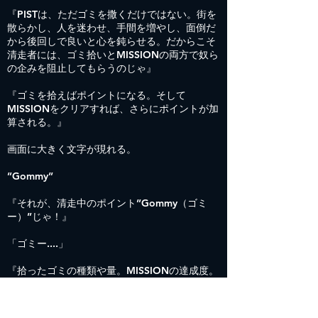
『PISTは、ただゴミを撒くだけではない。街を
散らかし、人を迷わせ、手間を増やし、面倒だ
から後回しで良いと心を鈍らせる。だからこそ
清走者には、ゴミ拾いとMISSIONの両方で奴ら
の企みを阻止してもらうのじゃ』
『ゴミを拾えばポイントになる。そして
MISSIONをクリアすれば、さらにポイントが加
算される。』
画面に大きく文字が現れる。
”Gommy”
『それが、清走中のポイント”Gommy（ゴミ
ー）”じゃ！』
「ゴミー....」
『拾ったゴミの種類や量。MISSIONの達成度。
行動の内容。すべてがGommyとして記録され
る。そして——』