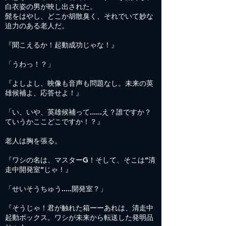
白衣姿の男が映し出された。
髭をはやし、どこか胡散臭く、それでいて妙な
迫力のある老人だ。
『聞こえるか！起動成功じゃな！』
「うわっ！？」
『よしよし、映像も音声も問題なし。未来の英
雄候補よ、応答せよ！』
「い、いや、英雄候補って......え？誰ですか？
ていうかここどこですか！？』
老人は胸を張る。
『ワシの名は、マスターG！そして、そこは”清
走中開発室”じゃ！』
「せいそうちゅう.....開発室？」
『そうじゃ！君が触れた箱ーーあれは、清走中
起動ボックス。ワシが未来から転送した発明品