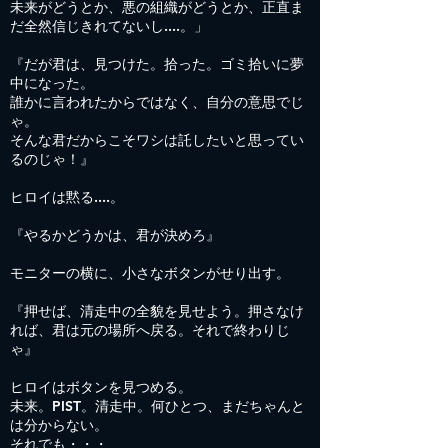
未来がどうとか、悪の組織がどうとか、正直ま
だ全然信じきれてないし....。」
『だが君は、見つけた。拾った。ゴミ拾いに夢
中になった。
誰かに言われたからではなく、自分の意思でじ
ゃ。
そんな君だからこそワシは託したいと思ってい
るのじゃ！』
ヒロイは黙る....。
『やるかどうかは、君が決めろ』
モニターの横に、小さなボタンがせり出す。
『押せば、清走中の全貌を見せよう。押さなけ
れば、君は元の場所へ戻る。それで終わりじ
ゃ』
ヒロイはボタンを見つめる。
未来。PIST。清走中。何ひとつ、まだちゃんと
は分からない。
それでも・・・