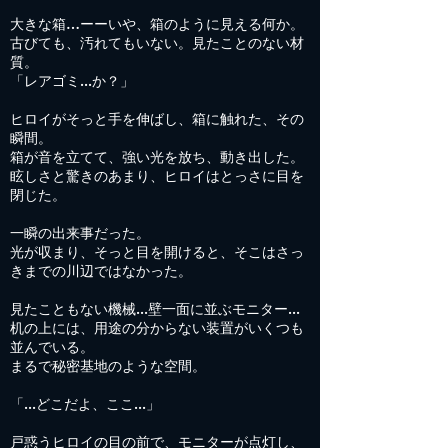
大きな箱…ーーいや、箱のように見える何か。
古びても、汚れてもいない。見たことのない材
質。
「レアゴミ...か？」
ヒロイがそっと手を伸ばし、箱に触れた、その
瞬間。
箱が音を立てて、強い光を放ち、動き出した。
眩しさと驚きのあまり、ヒロイはとっさに目を
閉じた。
一瞬の出来事だった。
光が収まり、そっと目を開けると、そこはさっ
きまでの川辺ではなかった。
見たこともない機械...壁一面に並ぶモニター...
机の上には、用途の分からない装置がいくつも
並んでいる。
まるで秘密基地のような空間。
「...どこだよ、ここ...」
戸惑うヒロイの目の前で、モニターが点灯し、