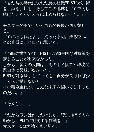
『君たちの時代に現れた悪の組織”PIST”が、街
を、海を、川を、そしてこの地球をゴミで汚し
続けた。だが、人々は止められなかった。』
モニターの奥で、いくつもの映像が切り替わ
る。
ゴミに埋もれたまち。濁った水辺。煙る空....。
その光景に、ヒロイは驚いた。
『当時の世界では、PISTへの効果的な対抗策を
講じることが出来なかった。
しかも、多くの人間は、街のポイ捨てや環境問
題自体に興味がなかった。
PISTが好き勝手していても、自分が良ければ少
しくらい構わないと
その積み重ねが、こんな未来を招いてしまった
のだ....。』
「そんな....。」
『だからワシは作ったのじゃ。”楽しさ”で人を
動かし、PISTに対抗する作戦を！』
マスターGは力強く言い切る。