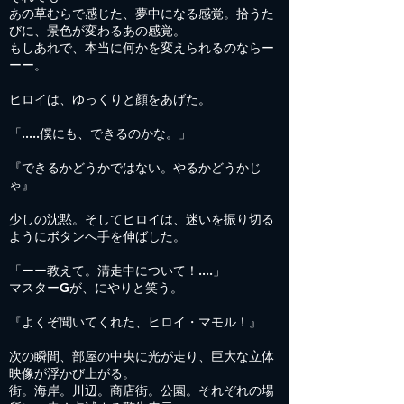
あの草むらで感じた、夢中になる感覚。拾うた
びに、景色が変わるあの感覚。
もしあれで、本当に何かを変えられるのならー
ーー。
ヒロイは、ゆっくりと顔をあげた。
「.....僕にも、できるのかな。」
『できるかどうかではない。やるかどうかじ
ゃ』
少しの沈黙。そしてヒロイは、迷いを振り切る
ようにボタンへ手を伸ばした。
「ーー教えて。清走中について！....」
マスターGが、にやりと笑う。
『よくぞ聞いてくれた、ヒロイ・マモル！』
次の瞬間、部屋の中央に光が走り、巨大な立体
映像が浮かび上がる。
街。海岸。川辺。商店街。公園。それぞれの場