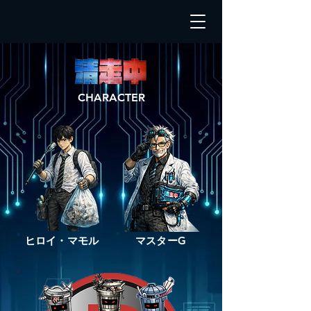
CHARACTER
​ヒロイ・マモル
​マスターG