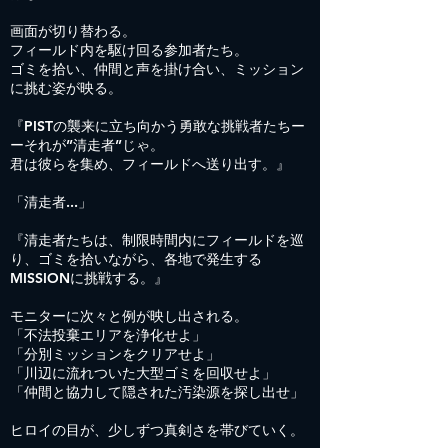
画面が切り替わる。
フィールド内を駆け回る参加者たち。
ゴミを拾い、仲間と声を掛け合い、ミッション
に挑む姿が映る。
『PISTの襲来に立ち向かう勇敢な挑戦者たちー
ーそれが”清走者”じゃ。
君は彼らを集め、フィールドへ送り出す。』
「清走者...」
『清走者たちは、制限時間内にフィールドを巡
り、ゴミを拾いながら、各地で発生する
MISSIONに挑戦する。』
モニターに次々と例が映し出される。
「不法投棄エリアを浄化せよ」
「分別ミッションをクリアせよ」
「川辺に流れついた大型ゴミを回収せよ」
「仲間と協力して隠された汚染源を探し出せ」
ヒロイの目が、少しずつ真剣さを帯びていく。